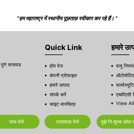
“हम महाराष्ट्र में स्थानीय पूछताछ स्वीकार कर रहे हैं। ”
Quick Link
हमारे उत्
 पुणे सासवड
होम पेज
वायु निस्प
कंपनी प्रोफाइल
ऑटोमोटिव 
हमारे उत्पाद
फार्मास्यु
संपर्क करें
एचवीएसी 
View Al
साइट मानचित्र
हेपा फ़िल्ट
डिमिस्टर 
जांच भेजें
एसएमएस भेजें
मुझे निःशुल्क कॉल क
पैनल फ़िल
वायु फिल्ट