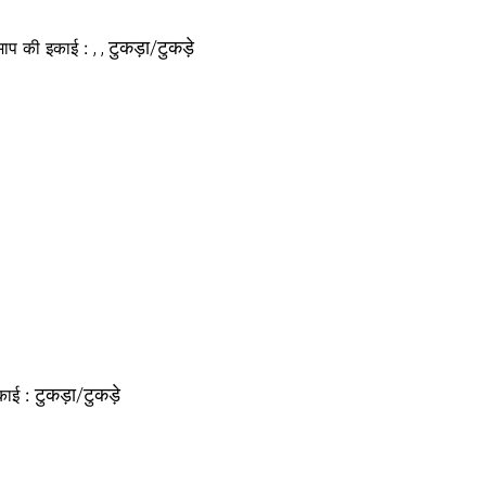
, , टुकड़ा/टुकड़े
माप की इकाई :
टुकड़ा/टुकड़े
काई :